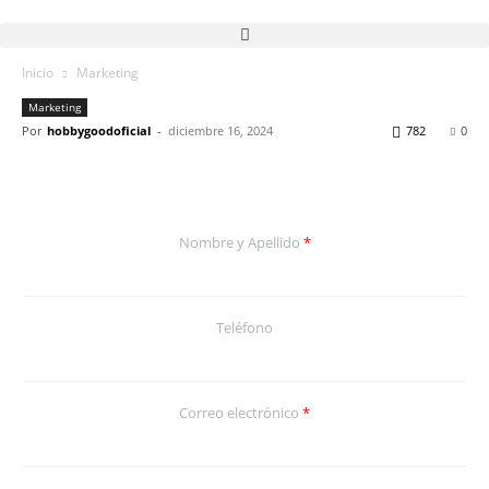
Inicio
Marketing
Marketing
Por
hobbygoodoficial
-
diciembre 16, 2024
782
0
Nombre y Apellido
*
Teléfono
Correo electrónico
*