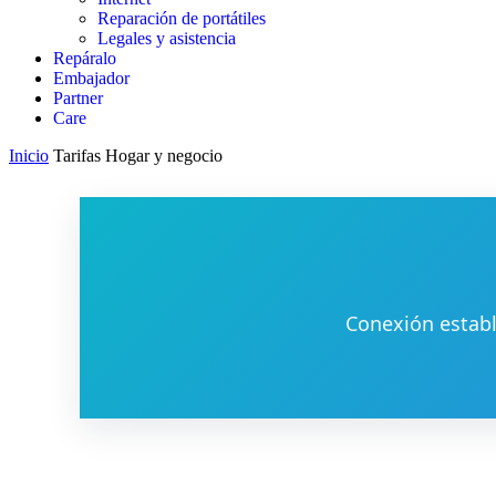
Reparación de portátiles
Legales y asistencia
Repáralo
Embajador
Partner
Care
Inicio
Tarifas Hogar y negocio
Conexión estab