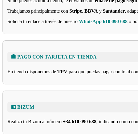
Si no puedes acudir a tienda, te enviamos un
enlace de pago segu
Trabajamos principalmente con
Stripe
,
BBVA
y
Santander
, adap
Solicita tu enlace a través de nuestro
WhatsApp 610 090 688
o po
🏨 PAGO CON TARJETA EN TIENDA
En tienda disponemos de
TPV
para que puedas pagar con total co
💶 BIZUM
Realiza tu Bizum al número
+34 610 090 688
, indicando como con