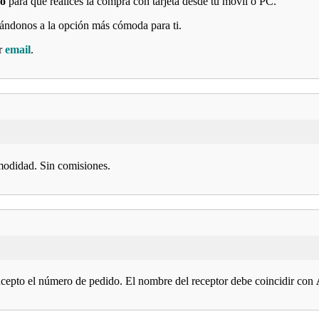
ro
para que realices la compra con tarjeta desde tu móvil o PC.
tándonos a la opción más cómoda para ti.
r
email
.
modidad. Sin comisiones.
cepto el número de pedido. El nombre del receptor debe coincidir con