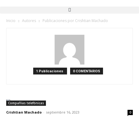
Inicio
Autores
Publicaciones por Crishtian Machado
1 Publicaciones
0 COMENTARIOS
Compañías telefónicas
Crishtian Machado
-
septiembre 16, 2023
0