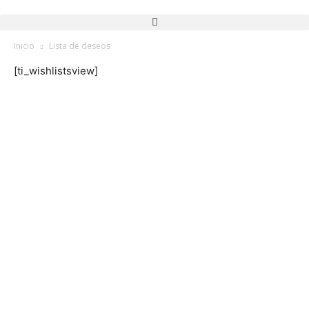
Inicio
Lista de deseos
[ti_wishlistsview]