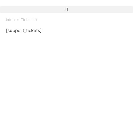
Inicio
Ticket List
[support_tickets]