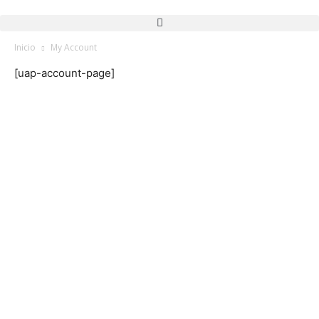
Inicio
My Account
[uap-account-page]