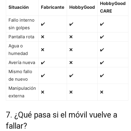
HobbyGood
Situación
Fabricante
HobbyGood
CARE
Fallo interno
✔️
✔️
✔️
sin golpes
Pantalla rota
❌
❌
✔️
Agua o
❌
❌
✔️
humedad
Avería nueva
✔️
❌
✔️
Mismo fallo
✔️
✔️
✔️
de nuevo
Manipulación
❌
❌
❌
externa
7. ¿Qué pasa si el móvil vuelve a
fallar?