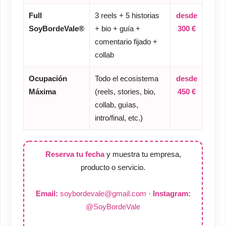
Full
3 reels + 5 historias
desde
SoyBordeVale®
+ bio + guía +
300 €
comentario fijado +
collab
Ocupación
Todo el ecosistema
desde
Máxima
(reels, stories, bio,
450 €
collab, guías,
intro/final, etc.)
Reserva tu fecha
y muestra tu empresa,
producto o servicio.
Email:
soybordevale@gmail.com
·
Instagram:
@SoyBordeVale