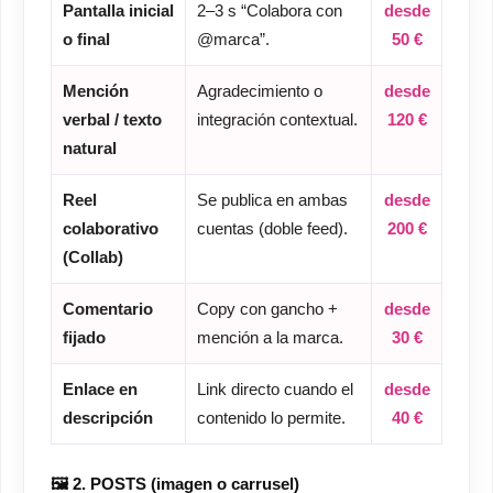
Pantalla inicial
2–3 s “Colabora con
desde
o final
@marca”.
50 €
Mención
Agradecimiento o
desde
verbal / texto
integración contextual.
120 €
natural
Reel
Se publica en ambas
desde
colaborativo
cuentas (doble feed).
200 €
(Collab)
Comentario
Copy con gancho +
desde
fijado
mención a la marca.
30 €
Enlace en
Link directo cuando el
desde
descripción
contenido lo permite.
40 €
🖼️ 2. POSTS (imagen o carrusel)