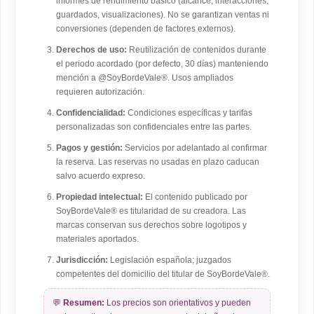
informes de rendimiento básico (alcance, interacciones,
guardados, visualizaciones). No se garantizan ventas ni
conversiones (dependen de factores externos).
Derechos de uso:
Reutilización de contenidos durante
el periodo acordado (por defecto, 30 días) manteniendo
mención a @SoyBordeVale®. Usos ampliados
requieren autorización.
Confidencialidad:
Condiciones específicas y tarifas
personalizadas son confidenciales entre las partes.
Pagos y gestión:
Servicios por adelantado al confirmar
la reserva. Las reservas no usadas en plazo caducan
salvo acuerdo expreso.
Propiedad intelectual:
El contenido publicado por
SoyBordeVale® es titularidad de su creadora. Las
marcas conservan sus derechos sobre logotipos y
materiales aportados.
Jurisdicción:
Legislación española; juzgados
competentes del domicilio del titular de SoyBordeVale®.
💬
Resumen:
Los precios son orientativos y pueden